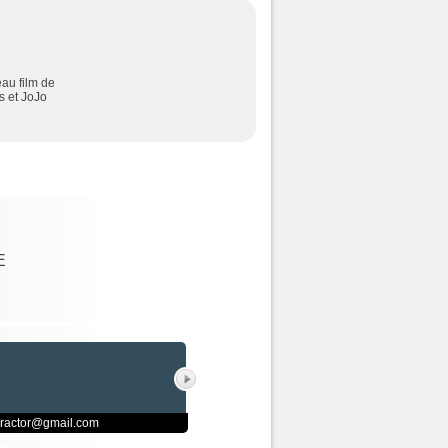
au film de
s et JoJo
E
uractor@gmail.com