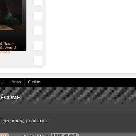
al. Sound
ill Ward &
Vimeo
.
dio
News
Contact
 PÉCOME
dpecome@gmail.com