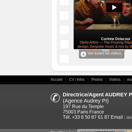
Corinne Delacour
Stella Artois — The Pouring Ritu
design, bespoke music & mix by W
Jack Wyllie
from
19 Sound
on
Voir toutes les vidéos
Accueil
CV / Infos
Photos
Vidéos
Au
Directrice/Agent AUDREY
(Agence Audrey PI)
197 Rue du Temple
75003 Paris France
Tél. +33 6 50 87 61 87 Email :
au