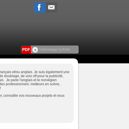
PDF
Télécharger la fiche
n français et/ou anglais. Je suis également une
e doublage, de voix off pour la publicité,
s. Je parle l'anglais et le norvégien
des professionnels: metteurs en scène,
 !
er, connaître vos nouveaux projets et vous