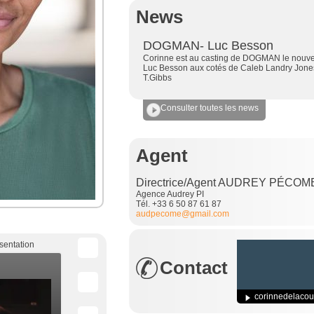
News
DOGMAN- Luc Besson
Corinne est au casting de DOGMAN le nouve
Luc Besson aux cotés de Caleb Landry Jone
T.Gibbs
Consulter toutes les news
Agent
Directrice/Agent AUDREY PÉCOM
Agence Audrey PI
Tél. +33 6 50 87 61 87
audpecome@gmail.com
sentation
Contact
corinnedelaco