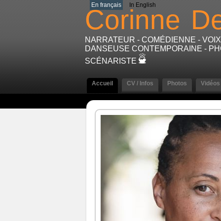
En français
In English
Corinne
De
NARRATEUR - COMÉDIENNE - VOIX 
DANSEUSE CONTEMPORAINE - PHOT
SCÉNARISTE
Accueil
CV / Infos
Photos
Vidéos